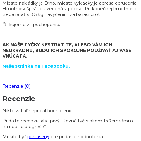
Miesto nakládky je Brno, miesto vykládky je adresa doručenia.
Hmotnosť špirál je uvedená v popise. Pri konečnej hmotnosti
treba rátať s 0,5 kg navýšením za baliaci drôt.
Ďakujeme za pochopenie.
AK NAŠE TYČKY NESTRATÍTE, ALEBO VÁM ICH
NEUKRADNÚ, BUDÚ ICH SPOKOJNE POUŽÍVAŤ AJ VAŠE
VNÚČATÁ.
Naša stránka na Facebooku.
Recenzie (0)
Recenzie
Nikto zatiaľ nepridal hodnotenie.
Pridajte recenziu ako prvý “Rovná tyč s okom 140cm/8mm
na ríbezle a egreše”
Musíte byť
prihlásený
pre pridanie hodnotenia.