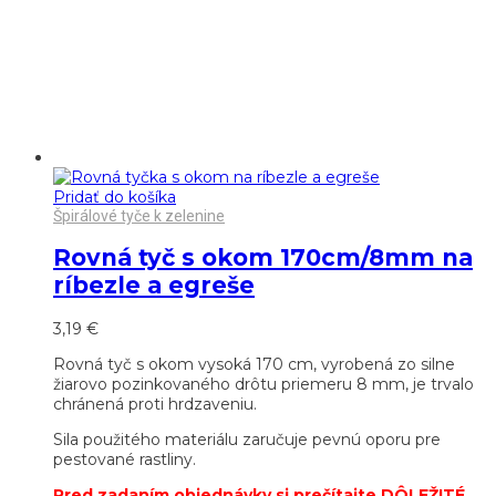
Pridať do košíka
Špirálové tyče k zelenine
Rovná tyč s okom 170cm/8mm na
ríbezle a egreše
3,19
€
Rovná tyč s okom vysoká 170 cm, vyrobená zo silne
žiarovo pozinkovaného drôtu priemeru 8 mm, je trvalo
chránená proti hrdzaveniu.
Sila použitého materiálu zaručuje pevnú oporu pre
pestované rastliny.
Pred zadaním objednávky si prečítajte DÔLEŽITÉ