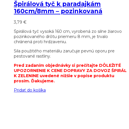
Špirálová tyč k paradajkám
160cm/8mm – pozinkovaná
3,79
€
Špirálová tyč vysoká 160 cm, vyrobená zo silne žiarovo
pozinkovaného drôtu priemeru 8 mm, je trvalo
chránená proti hrdzaveniu.
Sila použitého materiálu zaručuje pevnú oporu pre
pestované rastliny.
Pred zadaním objednávky si prečítajte DÔLEŽITÉ
UPOZORNENIE K CENE DOPRAVY ZA DOVOZ ŠPIRÁL
K ZELENINE uvedené nižšie v popise produktu
prosím. Ďakujeme.
Pridať do košíka