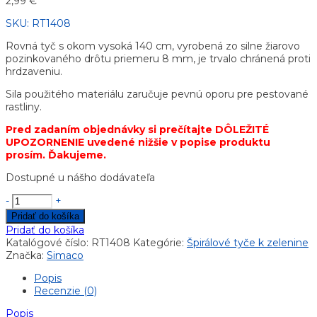
2,99
€
SKU:
RT1408
Rovná tyč s okom vysoká 140 cm, vyrobená zo silne žiarovo
pozinkovaného drôtu priemeru 8 mm, je trvalo chránená proti
hrdzaveniu.
Sila použitého materiálu zaručuje pevnú oporu pre pestované
rastliny.
Pred zadaním objednávky si prečítajte DÔLEŽITÉ
UPOZORNENIE uvedené nižšie v popise produktu
prosím. Ďakujeme.
Dostupné u nášho dodávateľa
-
+
Pridať do košíka
Pridať do košíka
Katalógové číslo:
RT1408
Kategórie:
Špirálové tyče k zelenine
Značka:
Simaco
Popis
Recenzie (0)
Popis