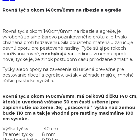
Rovná tyč s okom 140cm/8mm na ríbezle a egreše
Rovná tyč s okom 140cm/8mm na ríbezle a egreše, je
vyrobená zo silne žiarovo pozinkovaného drôtu a je trvalo
chránená proti hrdzaveniu. Sila použitého materiálu zaručuje
pevnú oporu pre pestované rastliny. Tyče sú aj po rokoch
používania rovné,
neohýbajú sa
. Jedinou zmenou oproti
novej tyčke je, že zinok postupom času prirodzene zmatnie.
Tyčky alebo opory na zavesenie sú určené prevažne pre
pestovanie ríbezlí a egrešov, avšak v záhrade majú aj mnohé
ďalšie praktické využitia.
Rovná tyč s okom 140cm/8mm, má celkovú dĺžku 140 cm,
ktorá je uvedená vrátane 30 cm časti určenej pre
zapichnutie do zeme. Jej „pracovná“ výška nad zemou
bude 110 cm a tak je vhodná pre rastliny maximálne 100
cm vysoké.
Výška tyčky: 140 cm
Priemer tyčky: 8 mm