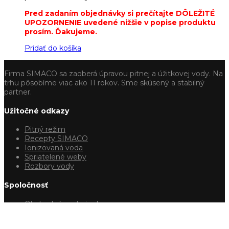
Pred zadaním objednávky si prečítajte DÔLEŽITÉ
UPOZORNENIE uvedené nižšie v popise produktu
prosím. Ďakujeme.
Pridať do košíka
Firma SIMACO sa zaoberá úpravou pitnej a úžitkovej vody. Na
trhu pôsobíme viac ako 11 rokov. Sme skúsený a stabilný
partner.
Užitočné odkazy
Pitný režim
Recepty SIMACO
Ionizovaná voda
Spriatelené weby
Rozbory vody
Spoločnosť
Obchodné podmienky
Ochrana osobných údajov
Súbory COOKIE