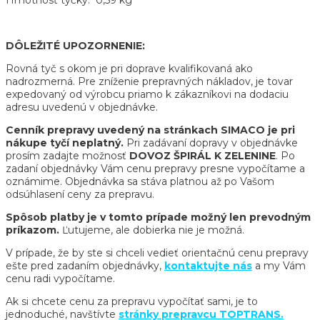
Hmotnosť tyčky: 0,59 kg
DÔLEŽITÉ UPOZORNENIE:
Rovná tyč s okom je pri doprave kvalifikovaná ako
nadrozmerná. Pre zníženie prepravných nákladov, je tovar
expedovaný od výrobcu priamo k zákazníkovi na dodaciu
adresu uvedenú v objednávke.
Cenník prepravy uvedený na stránkach SIMACO je pri
nákupe tyčí neplatný.
Pri zadávaní dopravy v objednávke
prosím zadajte možnosť
DOVOZ ŠPIRÁL K ZELENINE
. Po
zadaní objednávky Vám cenu prepravy presne vypočítame a
oznámime. Objednávka sa stáva platnou až po Vašom
odsúhlasení ceny za prepravu.
Spôsob platby je v tomto prípade možný len prevodným
príkazom.
Ľutujeme, ale dobierka nie je možná.
V prípade, že by ste si chceli vedieť orientačnú cenu prepravy
ešte pred zadaním objednávky,
kontaktujte nás
a my Vám
cenu radi vypočítame.
Ak si chcete cenu za prepravu vypočítať sami, je to
jednoduché, navštívte
stránky prepravcu TOPTRANS.