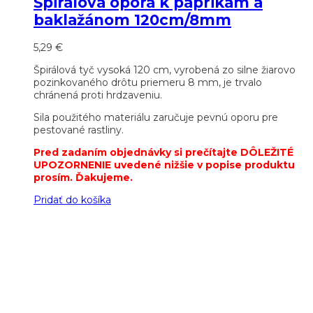
Špirálová opora k paprikám a
baklažánom 120cm/8mm
5,29
€
Špirálová tyč vysoká 120 cm, vyrobená zo silne žiarovo
pozinkovaného drôtu priemeru 8 mm, je trvalo
chránená proti hrdzaveniu.
Sila použitého materiálu zaručuje pevnú oporu pre
pestované rastliny.
Pred zadaním objednávky si prečítajte DÔLEŽITÉ
UPOZORNENIE uvedené nižšie v popise produktu
prosím. Ďakujeme.
Pridať do košíka