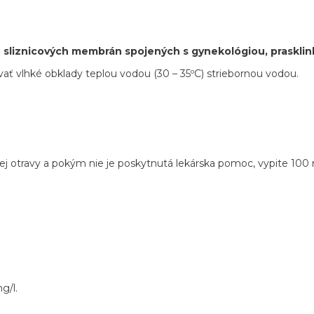
 sliznicových membrán spojených s gynekológiou, prasklin
vať vlhké obklady teplou vodou (30 – 35ºC) striebornou vodou.
nej otravy a pokým nie je poskytnutá lekárska pomoc, vypite 100 m
g/l.