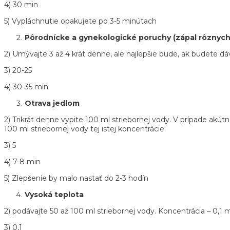
4) 30 min
5) Vypláchnutie opakujete po 3-5 minútach
Pôrodnícke a gynekologické poruchy (zápal rôznych
2) Umývajte 3 až 4 krát denne, ale najlepšie bude, ak budete dá
3) 20-25
4) 30-35 min
Otrava jedlom
2) Trikrát denne vypite 100 ml striebornej vody. V prípade akút
100 ml striebornej vody tej istej koncentrácie.
3) 5
4) 7-8 min
5) Zlepšenie by malo nastať do 2-3 hodín
Vysoká teplota
2) podávajte 50 až 100 ml striebornej vody. Koncentrácia – 0,1 m
3) 0,1