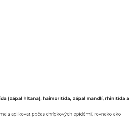
 (zápal hltana), haimoritída, zápal mandlí, rhinitída a
a mala aplikovať počas chrípkových epidémií, rovnako ako