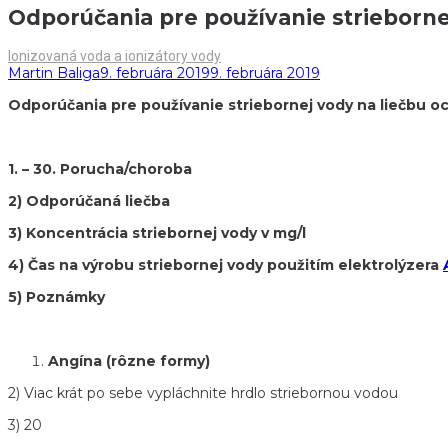
Odporúčania pre používanie strieborne
Publikované
Ionizovaná voda a ionizátory vody
v
podľa
Publikované
Martin Baliga
9. februára 2019
9. februára 2019
na
Odporúčania pre používanie striebornej vody na liečbu 
1. – 30. Porucha/choroba
2) Odporúčaná liečba
3) Koncentrácia striebornej vody v mg/l
4) Čas na výrobu striebornej vody použitím elektrolýzera
5) Poznámky
Angína (rôzne formy)
2) Viac krát po sebe vypláchnite hrdlo striebornou vodou
3) 20