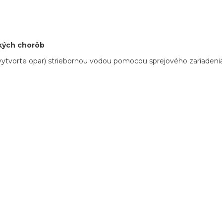
ckých chorôb
te (vytvorte opar) striebornou vodou pomocou sprejového zariadeni