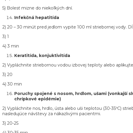
5) Bolesť mizne do niekoľkých dní.
Infekčná hepatitída
2) 20 – 30 minút pred jedlom vypite 100 ml striebornej vody. Dĺž
3) 1
4) 3 min
Keratitída, konjuktivitída
2) Vypláchnite striebornou vodou izbovej teploty alebo aplikujte
3) 20
4) 30 min
Poruchy spojené s nosom, hrdlom, ušami (vonkajší slu
chrípkové epidémie)
2) Vypláchnite nos, hrdlo, ústa alebo uši teplotou (30-35ºC) st
nasledujúce návštevy za nákazlivými pacientmi.
3) 20-25
4) 30-35 min