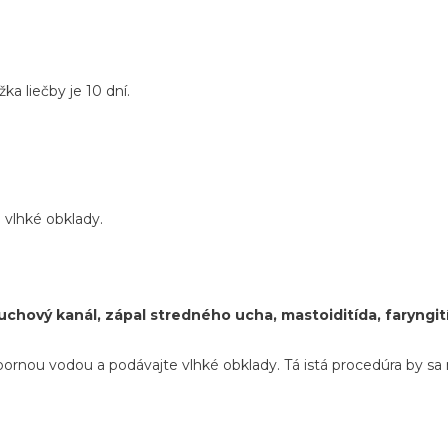
ka liečby je 10 dní.
 vlhké obklady.
chový kanál, zápal stredného ucha, mastoiditída, faryngitída
riebornou vodou a podávajte vlhké obklady. Tá istá procedúra by s