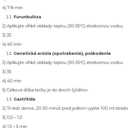
4) 7-8 min
Furunkulóza
2) Aplikujte vlhké obklady teplou (30-35ºC) striebornou vodou
3) 35
4) 40 min
Genetická erózia (opotrebenie), poškodenie
2) Aplikujte vlhké obklady teplou (30-35ºC) striebornou vodou
3) 35
4) 40 min
5) Celková dĺžka liečby je do dvoch týždňov
Gastritída
2) Tri krát denne, 20-30 minút pred jedlom vypite 100 ml strieb
3) 0,5 – 1,0
4) 1,5 – 3 min