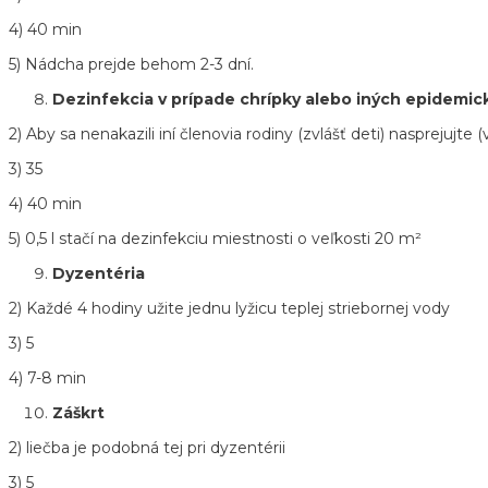
4) 40 min
5) Nádcha prejde behom 2-3 dní.
Dezinfekcia v prípade chrípky alebo iných epidemi
2) Aby sa nenakazili iní členovia rodiny (zvlášť deti) nasprejuj
3) 35
4) 40 min
5) 0,5 l stačí na dezinfekciu miestnosti o veľkosti 20 m²
Dyzentéria
2) Každé 4 hodiny užite jednu lyžicu teplej striebornej vody
3) 5
4) 7-8 min
Záškrt
2) liečba je podobná tej pri dyzentérii
3) 5