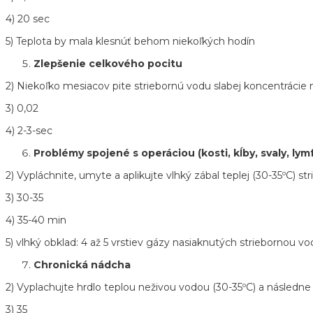
4) 20 sec
5) Teplota by mala klesnúť behom niekoľkých hodín
Zlepšenie celkového pocitu
2) Niekoľko mesiacov pite striebornú vodu slabej koncentrácie
3) 0,02
4) 2-3-sec
Problémy spojené s operáciou (kosti, kĺby, svaly, l
2) Vypláchnite, umyte a aplikujte vlhký zábal teplej (30-35ºC) s
3) 30-35
4) 35-40 min
5) vlhký obklad: 4 až 5 vrstiev gázy nasiaknutých striebornou vo
Chronická nádcha
2) Vyplachujte hrdlo teplou neživou vodou (30-35ºC) a následne
3) 35