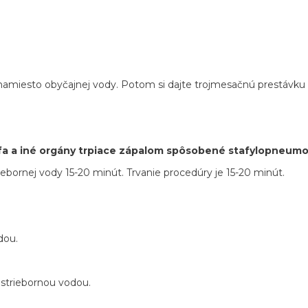
 namiesto obyčajnej vody. Potom si dajte trojmesačnú prestávku 
ymfa a iné orgány trpiace zápalom spôsobené stafylopneumo
triebornej vody 15-20 minút. Trvanie procedúry je 15-20 minút.
dou.
 striebornou vodou.